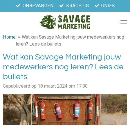
ONBEVANGEN
KRACHTIG
UNIEK
Ga
direct
naar
de
hoofdinhoud
Home
»
Wat kan Savage Marketing jouw medewerkers nog
leren? Lees de bullets
Wat kan Savage Marketing jouw
medewerkers nog leren? Lees de
bullets
Gepubliceerd op 18 maart 2024 om 17:30