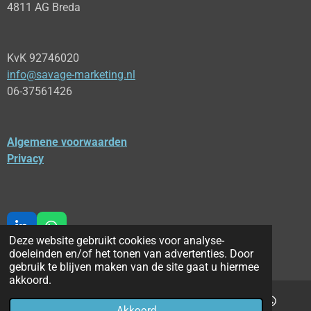
4811 AG Breda
KvK 92746020
info@savage-marketing.nl
06-37561426
Algemene voorwaarden
Privacy
L
W
Deze website gebruikt cookies voor analyse-
i
h
doeleinden en/of het tonen van advertenties. Door
© 2026
SAVAGE MARKETING
n
a
gebruik te blijven maken van de site gaat u hiermee
k
t
akkoord.
e
s
d
A
Akkoord