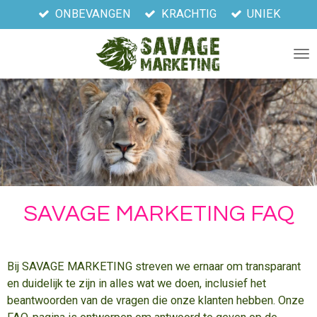
ONBEVANGEN
KRACHTIG
UNIEK
Ga
direct
naar
de
hoofdinhoud
SAVAGE MARKETING FAQ
Bij SAVAGE MARKETING streven we ernaar om transparant
en duidelijk te zijn in alles wat we doen, inclusief het
beantwoorden van de vragen die onze klanten hebben. Onze