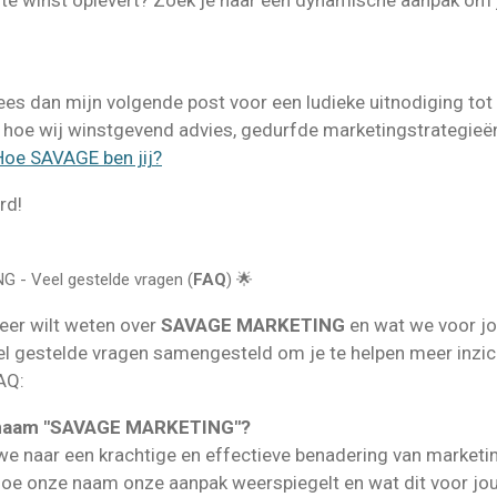
chte winst oplevert? Zoek je naar een dynamische aanpak om
t, lees dan mijn volgende post voor een ludieke uitnodiging t
 hoe wij winstgevend advies, gedurfde marketingstrategieën
Hoe SAVAGE ben jij?
rd!
 - Veel gestelde vragen (
FAQ
) 🌟
eer wilt weten over
SAVAGE MARKETING
en wat we voor jo
l gestelde vragen samengesteld om je te helpen meer inzicht
AQ:
e naam "SAVAGE MARKETING"?
aar een krachtige en effectieve benadering van marketing
e onze naam onze aanpak weerspiegelt en wat dit voor jou a