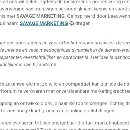
n advies wil delen. Tijdens dit inspirerende proces vroeg ik m
overweging van mijn eigen persoonlijkheid, kennis en vaard
nnis met
SAVAGE
MARKETING
: Geïnspireerd door Leeuwenm
l de naam
SAVAGE MARKETING
🦁 dragen.
r een doortastend en zeer effectief marketingadvies. De ter
 de intense en vaak meedogenloze dynamiek in de dierenwereld.
sparanter, overzichtelijker en oprechter is. Het idee is dat doo
idelijker is dan bij anderen.
de zakenwereld net zo wild en competitief kan zijn als de natu
rritorium te veroveren met onverslaanbare marketingkrachte
appenplan ontwikkeld om je naar de top te brengen. Echter, de
te zien hoe je kunt groeien in je online doelstellingen!
e laten evolueren tot een onstuitbaar digitaal marketingbeest