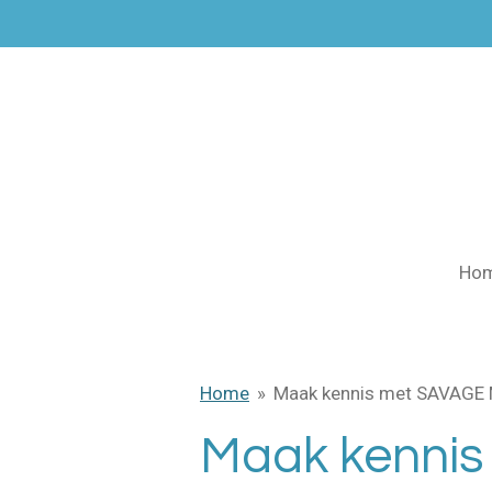
Ga
direct
naar
de
hoofdinhoud
Ho
Home
»
Maak kennis met SAVAGE
Maak kenni