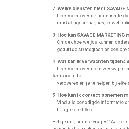
2.
Welke diensten biedt SAVAGE
Leer meer over de uitgebreide dien
marketingcampagnes, zowel online 
3.
Hoe kan SAVAGE MARKETING mij 
Ontdek hoe we jou kunnen ondersteu
gedurfde strategieën en een onve
4.
Wat kan ik verwachten tijde
Leer meer over onze werkwijze en w
territorium te
veroveren en je te helpen bij elke 
5.
Hoe kan ik contact opnemen 
Vind alle benodigde informatie om
hoogten te tillen.
Heb je nog andere vragen? Aarzel n
helpen bij het realiseren van je mar