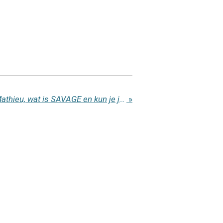
Interview: Wie is Alain Mathieu, wat is SAVAGE en kun je jezelf kort voorstellen?
»