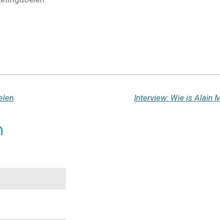
elen
n