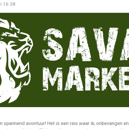
m 16:38
n spannend avontuur! Het is een reis waar ik, onbevangen en